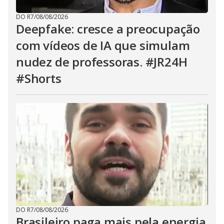
h
e
E
DO R7
/
08/08/2026
s
Deepfake: cresce a preocupação
c
a
com vídeos de IA que simulam
p
e
nudez de professoras. #JR24H
k
e
y
#Shorts
o
r
a
c
t
i
v
a
t
i
n
g
t
h
e
c
l
o
s
DO R7
/
08/08/2026
e
Brasileiro paga mais pela energia
b