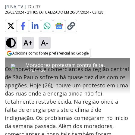
JR NA TV
|
Do R7
26/03/2024 - 21H05
(ATUALIZADO EM
20/04/2024 - 03H28
)
A+
A-
error_outline
Adicione como fonte preferencial no Google
OK
T
T
Opens in new window
Moradores protestam contra falta de energia no centro de São Paulo
h
O vídeo não está disponível ou não é
Oops! Algo deu errado
h
C
Os moradores e comerciantes da região central
i
por
Notícias
i
suportado pelo seu browser
s
l
Por favor, recarregue a página.
de São Paulo sofrem há quase dez dias com os
i
s
Código do Erro:
MEDIA_ERR_SRC_NOT_SUPPORTED
o
s
i
apagões. Hoje (26), houve um protesto em uma
a
s
Recarregar
s
m
das ruas onde a energia ainda não foi
e
o
a
d
M
m
totalmente restabelecida. Na região onde a
a
o
o
l
falta de energia persiste o clima é de
w
d
d
i
indignação. Os problemas começaram no início
a
a
n
l
d
l
da semana passada. Além dos moradores,
o
w
D
w
comerciantes e hospitais também foram