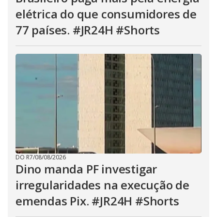
u
t
elétrica do que consumidores de
t
o
77 países. #JR24H #Shorts
n
.
DO R7
/
08/08/2026
Dino manda PF investigar
irregularidades na execução de
emendas Pix. #JR24H #Shorts