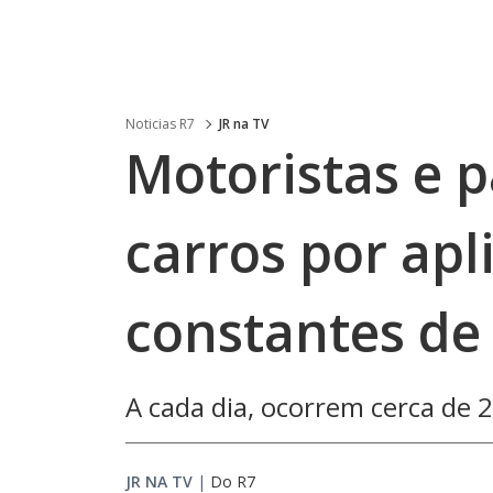
Noticias R7
JR na TV
Motoristas e p
carros por apl
constantes de
A cada dia, ocorrem cerca de 2
JR NA TV
|
Do R7