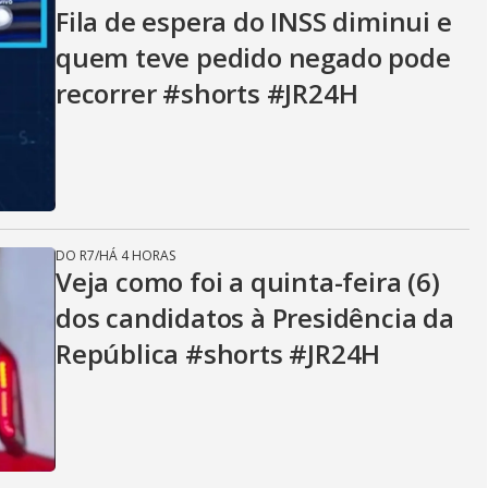
V
Fila de espera do INSS diminui e
quem teve pedido negado pode
i
recorrer #shorts #JR24H
d
e
DO R7
/
HÁ 4 HORAS
Veja como foi a quinta-feira (6)
dos candidatos à Presidência da
o
República #shorts #JR24H