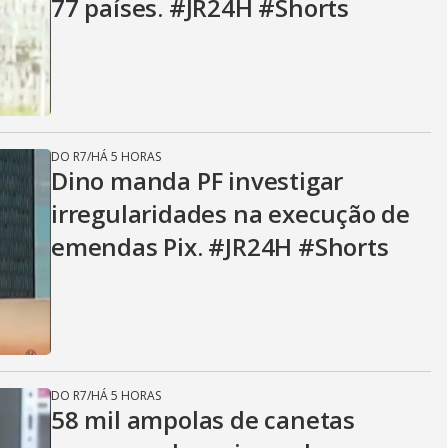
77 países. #JR24H #Shorts
DO R7
/
HÁ 5 HORAS
Dino manda PF investigar
irregularidades na execução de
emendas Pix. #JR24H #Shorts
DO R7
/
HÁ 5 HORAS
58 mil ampolas de canetas