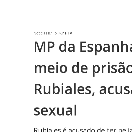
Noticias R7
JR na TV
MP da Espanha
meio de prisão
Rubiales, acu
sexual
Rubiales é acusado de ter bei