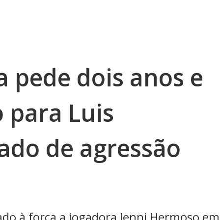
 pede dois anos e
 para Luis
sado de agressão
jado à força a jogadora Jenni Hermoso em