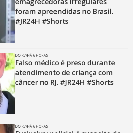
emagrecedoras irregulares
foram apreendidas no Brasil.
#JR24H #Shorts
DO R7
/
HÁ 6 HORAS
Falso médico é preso durante
atendimento de criança com
câncer no RJ. #JR24H #Shorts
DO R7
/
HÁ 6 HORAS