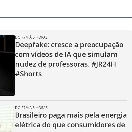
D
i
a
l
o
g
DO R7
/
HÁ 5 HORAS
Deepfake: cresce a preocupação
com vídeos de IA que simulam
nudez de professoras. #JR24H
#Shorts
DO R7
/
HÁ 5 HORAS
Brasileiro paga mais pela energia
elétrica do que consumidores de