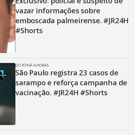
Exclusivo: policial é suspeito de
vazar informações sobre
emboscada palmeirense. #JR24H
#Shorts
DO R7
/
HÁ 6 HORAS
São Paulo registra 23 casos de
sarampo e reforça campanha de
vacinação. #JR24H #Shorts