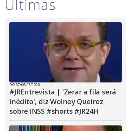
Últimas
DO R7
/
06/08/2026
#JREntrevista | 'Zerar a fila será
inédito', diz Wolney Queiroz
sobre INSS #shorts #JR24H