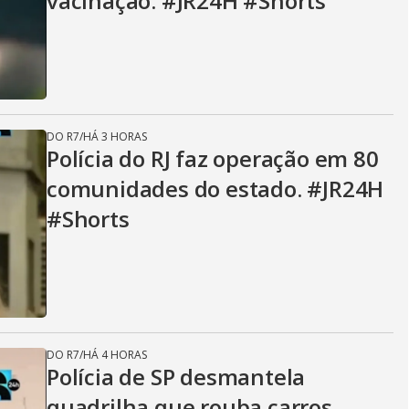
vacinação. #JR24H #Shorts
DO R7
/
HÁ 3 HORAS
Polícia do RJ faz operação em 80
comunidades do estado. #JR24H
#Shorts
DO R7
/
HÁ 4 HORAS
Polícia de SP desmantela
quadrilha que rouba carros