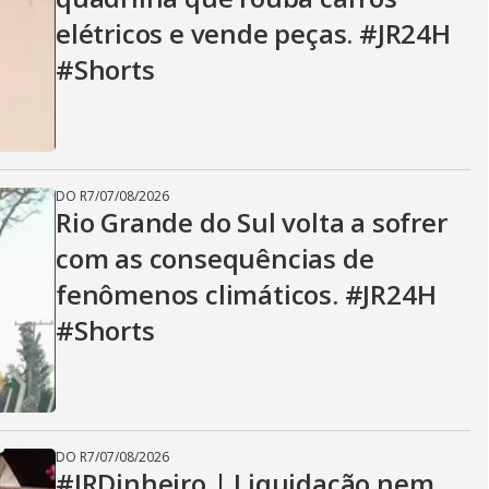
elétricos e vende peças. #JR24H
#Shorts
DO R7
/
07/08/2026
Rio Grande do Sul volta a sofrer
com as consequências de
fenômenos climáticos. #JR24H
#Shorts
DO R7
/
07/08/2026
#JRDinheiro | Liquidação nem