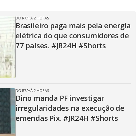
y
V
DO R7
/
HÁ 2 HORAS
Brasileiro paga mais pela energia
elétrica do que consumidores de
i
77 países. #JR24H #Shorts
d
e
DO R7
/
HÁ 2 HORAS
Dino manda PF investigar
irregularidades na execução de
o
emendas Pix. #JR24H #Shorts