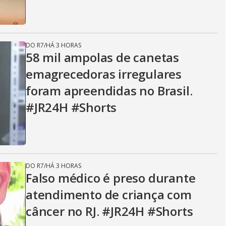
DO R7
/
HÁ 3 HORAS
58 mil ampolas de canetas
emagrecedoras irregulares
foram apreendidas no Brasil.
#JR24H #Shorts
DO R7
/
HÁ 3 HORAS
Falso médico é preso durante
atendimento de criança com
câncer no RJ. #JR24H #Shorts