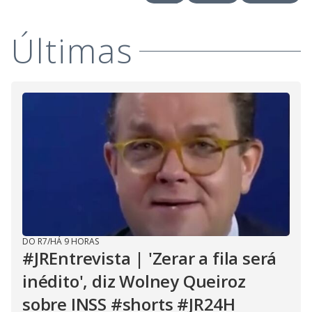
V
o
i
Últimas
d
e
o
DO R7
/
HÁ 9 HORAS
#JREntrevista | 'Zerar a fila será
inédito', diz Wolney Queiroz
sobre INSS #shorts #JR24H