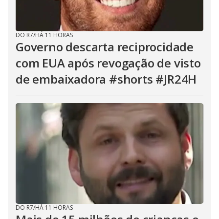
DO R7
/
HÁ 11 HORAS
Governo descarta reciprocidade
com EUA após revogação de visto
de embaixadora #shorts #JR24H
DO R7
/
HÁ 11 HORAS