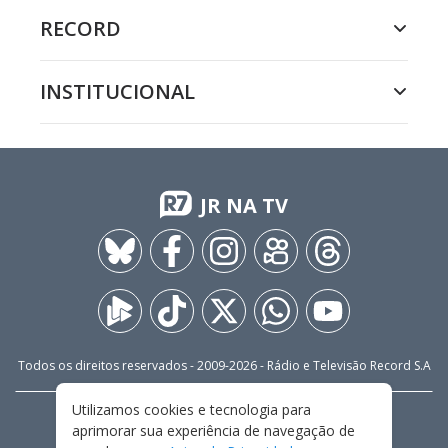
RECORD
INSTITUCIONAL
JR NA TV
Todos os direitos reservados - 2009-
2026
- Rádio e Televisão Record S.A
Utilizamos cookies e tecnologia para
CARREIRA
FALE CONOSCO
PRIVACIDADE
aprimorar sua experiência de navegação de
TERMOS E CONDIÇÕES DE USO