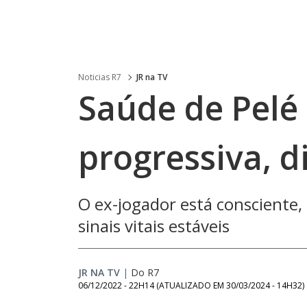
Noticias R7
JR na TV
Saúde de Pelé
progressiva, d
O ex-jogador está conscient
sinais vitais estáveis
JR NA TV
|
Do R7
06/12/2022 - 22H14
(ATUALIZADO EM
30/03/2024 - 14H32
)