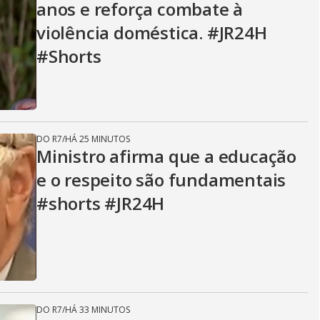
anos e reforça combate à
i
violência doméstica. #JR24H
#Shorts
d
e
DO R7
/
HÁ 25 MINUTOS
Ministro afirma que a educação
e o respeito são fundamentais
o
#shorts #JR24H
DO R7
/
HÁ 33 MINUTOS