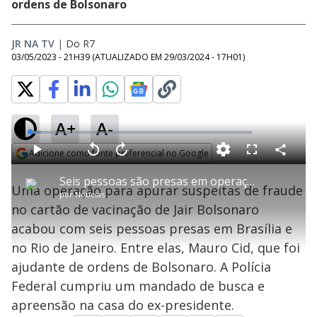
ordens de Bolsonaro
JR NA TV
|
Do R7
03/05/2023 - 21H39
(ATUALIZADO EM
29/03/2024 - 17H01
)
A+
A-
L
o
a
Adicione como fonte preferencial no Google
d
C
P
V
A
P
F
e
o
l
o
v
u
Opens in new window
d
m
a
l
a
l
:
Seis pessoas são presas em operação para apurar supostas fraudes na vacinação de Bolsonaro
p
y
t
n
l
5
Uma operação para apurar suspeitas de fraude
a
a
ç
s
.
por
Notícias
r
r
a
c
1
t
1
r
l
r
7
no cartão de vacinação de Jair Bolsonaro
i
0
1
e
%
l
s
0
e
h
acabou com seis pessoas presas em Brasília e
e
s
n
a
g
e
r
u
g
no Rio de Janeiro. Entre elas, Mauro Cid, que foi
n
u
a
d
n
o
d
ajudante de ordens de Bolsonaro. A Polícia
s
o
s
Federal cumpriu um mandado de busca e
y
apreensão na casa do ex-presidente.