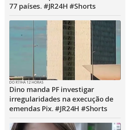
77 países. #JR24H #Shorts
DO R7
/
HÁ 12 HORAS
Dino manda PF investigar
irregularidades na execução de
emendas Pix. #JR24H #Shorts