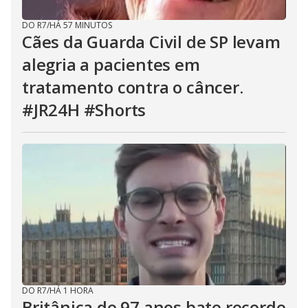
DO R7
/
HÁ 57 MINUTOS
Cães da Guarda Civil de SP levam
alegria a pacientes em
tratamento contra o câncer.
#JR24H #Shorts
DO R7
/
HÁ 1 HORA
Britânica de 97 anos bate recorde