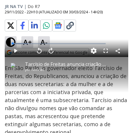
JR NA TV
|
Do R7
29/11/2022 - 22H10
(ATUALIZADO EM
30/03/2024 - 14H20
)
A+
A-
L
o
a
Adicione como fonte preferencial no Google
d
C
P
V
A
P
F
e
o
l
o
v
u
Opens in new window
d
m
a
l
a
l
:
Tarcísio de Freitas anuncia criação de duas novas secretarias em São Paulo
p
y
t
n
l
1
Em São Paulo, o governador eleito Tarcísio de
a
a
ç
s
6
por
Notícias
r
r
a
c
.
t
1
r
l
r
7
Freitas, do Republicanos, anunciou a criação de
i
0
1
e
9
l
s
0
e
%
h
duas novas secretarias: a da mulher e a de
e
s
n
a
g
e
r
u
g
parcerias com a iniciativa privada, que
n
u
a
d
n
o
d
atualmente é uma subsecretaria. Tarcísio ainda
s
o
s
não divulgou nomes que vão comandar as
y
pastas, mas acrescentou que pretende
extinguir algumas secretarias, como a de
M
u
d
desenvolvimento regional.