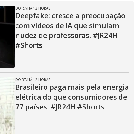
o
DO R7
/
HÁ 12 HORAS
g
Deepfake: cresce a preocupação
com vídeos de IA que simulam
nudez de professoras. #JR24H
#Shorts
DO R7
/
HÁ 12 HORAS
Brasileiro paga mais pela energia
elétrica do que consumidores de
77 países. #JR24H #Shorts