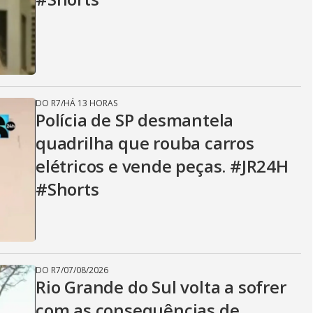
DO R7
/
HÁ 13 HORAS
Polícia de SP desmantela
quadrilha que rouba carros
elétricos e vende peças. #JR24H
#Shorts
DO R7
/
07/08/2026
Rio Grande do Sul volta a sofrer
com as consequências de