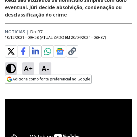
Réus são acusados de homicídio simples com dolo
eventual. Júri decide absolvição, condenação ou
desclassificação do crime
NOTICIAS
|
Do R7
10/12/2021 - 09H58
(ATUALIZADO EM
20/04/2024 - 08H37
)
A+
A-
Adicione como fonte preferencial no Google
Opens in new window