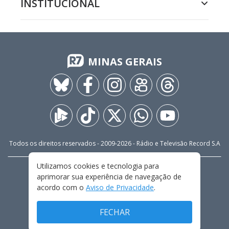
INSTITUCIONAL
MINAS GERAIS
Todos os direitos reservados - 2009-
2026
- Rádio e Televisão Record S.A
Utilizamos cookies e tecnologia para
CARREIRA
FALE CONOSCO
PRIVACIDADE
aprimorar sua experiência de navegação de
TERMOS E CONDIÇÕES DE USO
acordo com o
Aviso de Privacidade
.
FECHAR