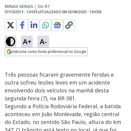
MINAS GERAIS
|
Do R7
07/10/2013 - 12H39
(ATUALIZADO EM
02/08/2025 - 15H39
)
A+
A-
Adicione como fonte preferencial no Google
Opens in new window
Três pessoas ficaram gravemente feridas e
outra sofreu lesões leves em um acidente
envolvendo dois veículos na manhã desta
segunda-feira (7), na BR-381.
Segundo a Polícia Rodoviária Federal, a batida
aconteceu em João Monlevade, região central
do Estado, no sentido São Paulo, altura do km
347. O trânsito está lento no local, já que foi