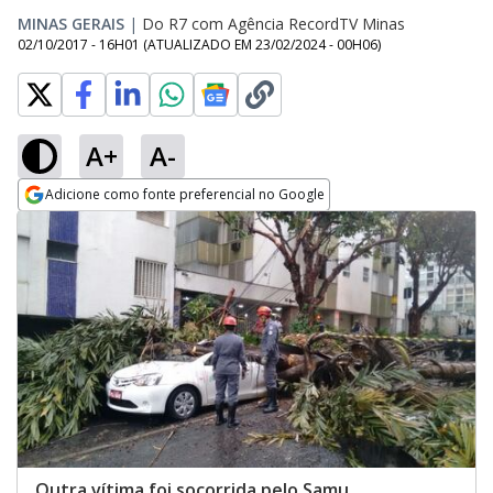
MINAS GERAIS
|
Do R7 com Agência RecordTV Minas
02/10/2017 - 16H01
(ATUALIZADO EM
23/02/2024 - 00H06
)
A+
A-
Adicione como fonte preferencial no Google
Opens in new window
Outra vítima foi socorrida pelo Samu