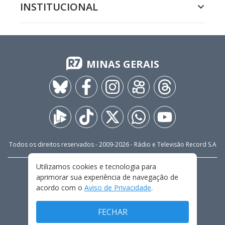
INSTITUCIONAL
MINAS GERAIS
Todos os direitos reservados - 2009-
2026
- Rádio e Televisão Record S.A
Utilizamos cookies e tecnologia para
CARREIRA
FALE CONOSCO
PRIVACIDADE
aprimorar sua experiência de navegação de
TERMOS E CONDIÇÕES DE USO
acordo com o
Aviso de Privacidade
.
FECHAR