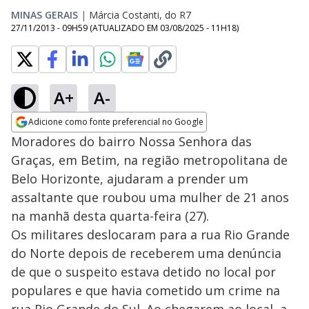
MINAS GERAIS
|
Márcia Costanti, do R7
27/11/2013 - 09H59
(ATUALIZADO EM
03/08/2025 - 11H18
)
A+
A-
Adicione como fonte preferencial no Google
Opens in new window
Moradores do bairro Nossa Senhora das
Graças, em Betim, na região metropolitana de
Belo Horizonte, ajudaram a prender um
assaltante que roubou uma mulher de 21 anos
na manhã desta quarta-feira (27).
Os militares deslocaram para a rua Rio Grande
do Norte depois de receberem uma denúncia
de que o suspeito estava detido no local por
populares e que havia cometido um crime na