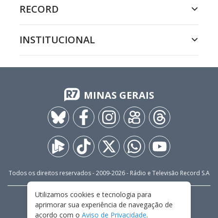
RECORD
INSTITUCIONAL
MINAS GERAIS
Todos os direitos reservados - 2009-
2026
- Rádio e Televisão Record S.A
Utilizamos cookies e tecnologia para
CARREIRA
FALE CONOSCO
PRIVACIDADE
aprimorar sua experiência de navegação de
TERMOS E CONDIÇÕES DE USO
acordo com o
Aviso de Privacidade
.