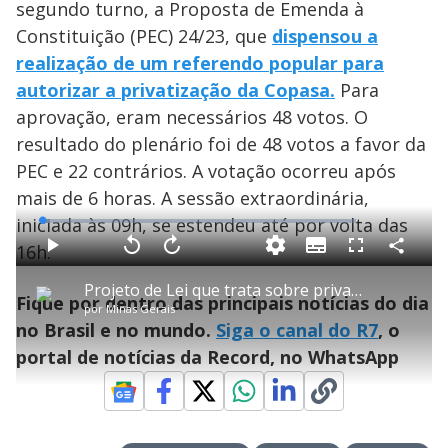
segundo turno, a Proposta de Emenda à
Constituição (PEC) 24/23, que
dispensou a
realização de um referendo popular para
autorizar a privatização da Copasa.
Para
aprovação, eram necessários 48 votos. O
resultado do plenário foi de 48 votos a favor da
PEC e 22 contrários. A votação ocorreu após
mais de 6 horas. A sessão extraordinária,
iniciada às 09h, se estendeu até por volta das
L
o
a
16h.
S
d
u
C
P
V
A
P
F
e
b
o
l
o
v
u
d
t
m
a
l
a
l
:
Projeto de Lei que trata sobre privatização da Copasa é aprovado em 1º turno
i
p
y
t
n
l
2
Fique por dentro das principais notícias do dia
t
a
a
ç
s
.
por
Minas Gerais
l
r
r
a
c
4
e
t
1
r
l
r
4
no Brasil e no mundo.
Siga o canal do R7
, o
s
i
0
1
e
%
l
s
0
e
h
portal de notícias da Record, no WhatsApp
e
s
n
a
g
e
r
u
g
n
u
a
d
n
o
d
s
o
s