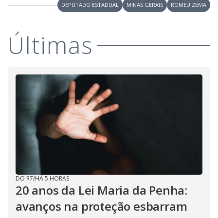
y
DEPUTADO ESTADUAL
MINAS GERAIS
ROMEU ZEMA
M
V
u
d
Últimas
o
i
d
e
o
DO R7
/
HÁ 5 HORAS
20 anos da Lei Maria da Penha:
avanços na proteção esbarram