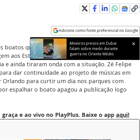
Adicione como fonte preferencial no Google
Subtitles
Velocidade
Opens in new window
Mineiros presos em Dubai
os boatos que afirmavam que os cantores estariam
falam sobre medo durante
guerra no Oriente Médio
m aos Estados Unidos. Nas redes sociais, os dois
a e ainda tiraram onda com a situação. Zé Felipe
 para dar continuidade ao projeto de músicas em
 Orlando para curtir um dia nos parques com
por espalhar o boato apagou a publicação logo
graça e ao vivo no PlayPlus. Baixe o app
aqui!