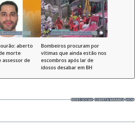
 Mourão: aberto
Bombeiros procuram por
 de morte
vítimas que ainda estão nos
e assessor de
escombros após lar de
idosos desabar em BH
REDES SOCIAIS
ROBERTA MIRANDA
SHOW