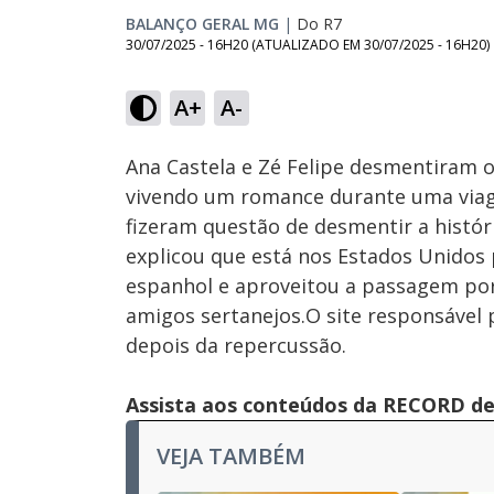
BALANÇO GERAL MG
|
Do R7
30/07/2025 - 16H20
(ATUALIZADO EM
30/07/2025 - 16H20
)
Loaded
:
5.94%
A+
A-
Ativar
Som
Ana Castela e Zé Felipe desmentiram 
vivendo um romance durante uma viage
fizeram questão de desmentir a históri
explicou que está nos Estados Unidos
espanhol e aproveitou a passagem por
amigos sertanejos.O site responsável 
depois da repercussão.
Assista aos conteúdos da RECORD de 
VEJA TAMBÉM