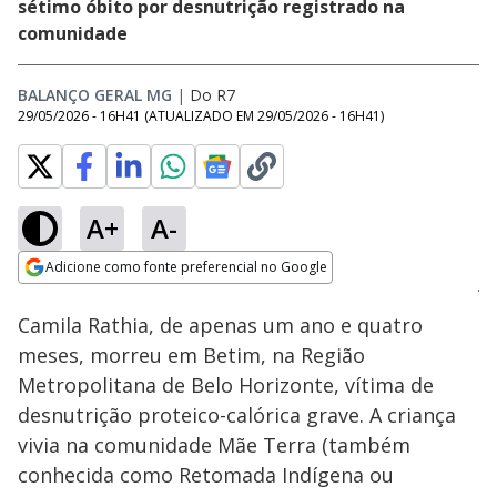
sétimo óbito por desnutrição registrado na
comunidade
BALANÇO GERAL MG
|
Do R7
29/05/2026 - 16H41
(ATUALIZADO EM
29/05/2026 - 16H41
)
A+
A-
Loaded
:
36.22%
Adicione como fonte preferencial no Google
Subtitles
Ativar
Som
Opens in new window
Camila Rathia, de apenas um ano e quatro
meses, morreu em Betim, na Região
Metropolitana de Belo Horizonte, vítima de
desnutrição proteico-calórica grave. A criança
vivia na comunidade Mãe Terra (também
conhecida como Retomada Indígena ou