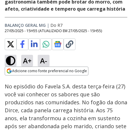
gastronomia também pode brotar do morro, com
afeto, criatividade e tempero que carrega história
BALANÇO GERAL MG
|
Do R7
27/05/2025 - 15H55
(ATUALIZADO EM
27/05/2025 - 15H55
)
A+
A-
Loaded
:
12.14%
Adicione como fonte preferencial no Google
Ativar
Som
Opens in new window
No episódio do Favela S.A. desta terça-feira (27)
você vai conhecer os sabores que são
produzidos nas comunidades. No fogão da dona
Dirce, cada panela carrega história. Aos 75
anos, ela transformou a cozinha em sustento
após ser abandonada pelo marido, criando sete