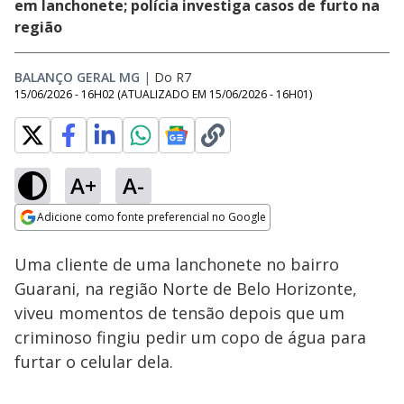
em lanchonete; polícia investiga casos de furto na
região
BALANÇO GERAL MG
|
Do R7
15/06/2026 - 16H02
(ATUALIZADO EM
15/06/2026 - 16H01
)
A+
A-
Loaded
:
28.66%
Adicione como fonte preferencial no Google
Subtitles
Ativar
Som
Opens in new window
Uma cliente de uma lanchonete no bairro
Guarani, na região Norte de Belo Horizonte,
viveu momentos de tensão depois que um
criminoso fingiu pedir um copo de água para
furtar o celular dela.