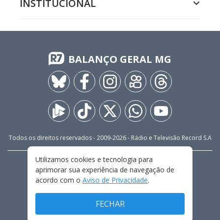
INSTITUCIONAL
BALANÇO GERAL MG
Todos os direitos reservados - 2009-
2026
- Rádio e Televisão Record S.A
Utilizamos cookies e tecnologia para
CARREIRA
FALE CONOSCO
PRIVACIDADE
aprimorar sua experiência de navegação de
TERMOS E CONDIÇÕES DE USO
acordo com o
Aviso de Privacidade
.
FECHAR