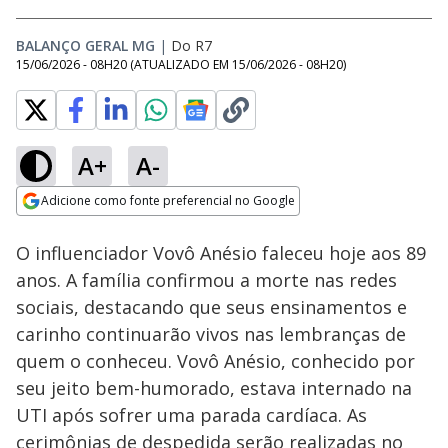
BALANÇO GERAL MG
|
Do R7
15/06/2026 - 08H20
(ATUALIZADO EM
15/06/2026 - 08H20
)
A+
A-
Loaded
:
7.21%
Adicione como fonte preferencial no Google
Subtitles
Ativar
Som
Opens in new window
O influenciador Vovô Anésio faleceu hoje aos 89
anos. A família confirmou a morte nas redes
sociais, destacando que seus ensinamentos e
carinho continuarão vivos nas lembranças de
quem o conheceu. Vovô Anésio, conhecido por
seu jeito bem-humorado, estava internado na
UTI após sofrer uma parada cardíaca. As
cerimônias de despedida serão realizadas no