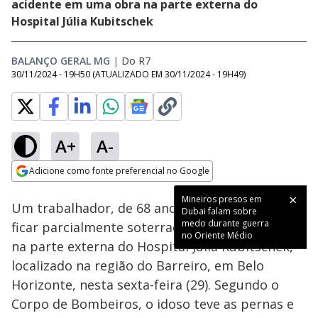
acidente em uma obra na parte externa do
Hospital Júlia Kubitschek
BALANÇO GERAL MG
|
Do R7
30/11/2024 - 19H50
(ATUALIZADO EM
30/11/2024 - 19H49
)
A+
A-
Loaded
:
80.45%
Adicione como fonte preferencial no Google
Ativar
Som
Opens in new window
Um trabalhador, de 68 anos, foi resgatado após
ficar parcialmente soterrado durante uma obra
na parte externa do Hospital Júlia Kubitschek,
localizado na região do Barreiro, em Belo
Horizonte, nesta sexta-feira (29). Segundo o
Corpo de Bombeiros, o idoso teve as pernas e