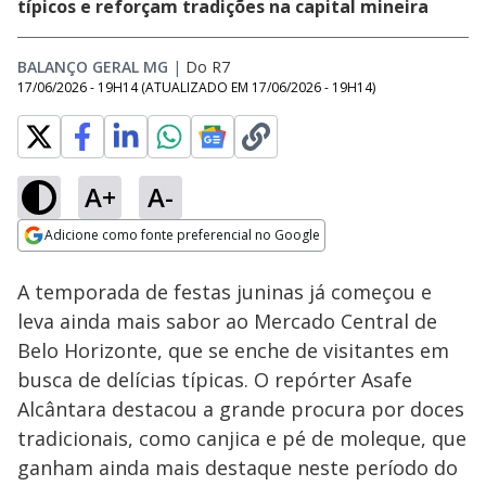
típicos e reforçam tradições na capital mineira
BALANÇO GERAL MG
|
Do R7
17/06/2026 - 19H14
(ATUALIZADO EM
17/06/2026 - 19H14
)
A+
A-
Loaded
:
7.57%
Adicione como fonte preferencial no Google
Subtitles
Ativar
Som
Opens in new window
A temporada de festas juninas já começou e
leva ainda mais sabor ao Mercado Central de
Belo Horizonte, que se enche de visitantes em
busca de delícias típicas. O repórter Asafe
Alcântara destacou a grande procura por doces
tradicionais, como canjica e pé de moleque, que
ganham ainda mais destaque neste período do