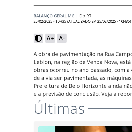
BALANÇO GERAL MG
|
Do R7
25/02/2025 - 10H35
(ATUALIZADO EM
25/02/2025 - 10H35
)
Loaded
:
12.09%
A+
A-
Ativar
Som
A obra de pavimentação na Rua Campo d
Leblon, na região de Venda Nova, está 
obras ocorreu no ano passado, com a
de a via ser pavimentada, as máquinas
Prefeitura de Belo Horizonte ainda n
e a previsão de conclusão. Veja a rep
Últimas