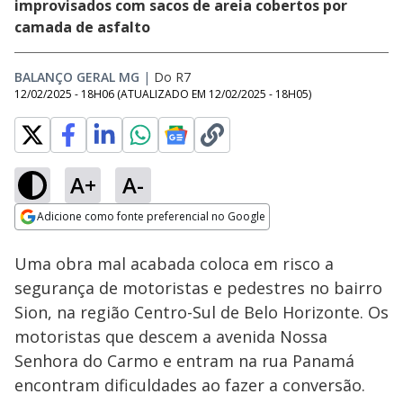
improvisados com sacos de areia cobertos por
camada de asfalto
BALANÇO GERAL MG
|
Do R7
12/02/2025 - 18H06
(ATUALIZADO EM
12/02/2025 - 18H05
)
A+
A-
Loaded
:
30.52%
Adicione como fonte preferencial no Google
Ativar
Som
Opens in new window
Uma obra mal acabada coloca em risco a
segurança de motoristas e pedestres no bairro
Sion, na região Centro-Sul de Belo Horizonte. Os
motoristas que descem a avenida Nossa
Senhora do Carmo e entram na rua Panamá
encontram dificuldades ao fazer a conversão.