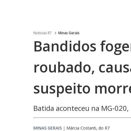
Noticias R7
Minas Gerais
Bandidos fog
roubado, caus
suspeito mor
Batida aconteceu na MG-020, n
MINAS GERAIS
|
Márcia Costanti, do R7