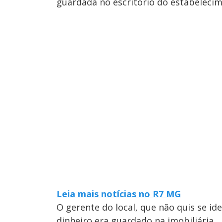
guardada no escritório do estabelecim
Leia mais notícias no R7 MG
O gerente do local, que não quis se id
dinheiro era guardado na imobiliária.