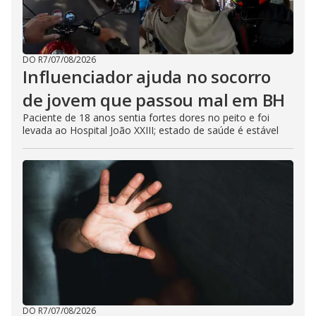
DO R7
/
07/08/2026
Influenciador ajuda no socorro
de jovem que passou mal em BH
Paciente de 18 anos sentia fortes dores no peito e foi
levada ao Hospital João XXIII; estado de saúde é estável
DO R7
/
07/08/2026