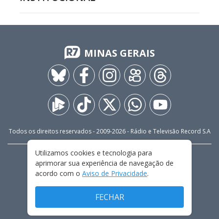
MINAS GERAIS
Todos os direitos reservados - 2009-
2026
- Rádio e Televisão Record S.A
Utilizamos cookies e tecnologia para
CARREIRA
FALE CONOSCO
PRIVACIDADE
aprimorar sua experiência de navegação de
TERMOS E CONDIÇÕES DE USO
acordo com o
Aviso de Privacidade
.
FECHAR