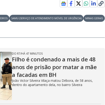
EIROS
SAMU (SERVIÇO DE ATENDIMENTO MÓVEL DE URGÊNCIA)
MINAS GERAIS
DO R7
/
HÁ 47 MINUTOS
Filho é condenado a mais de 48
anos de prisão por matar a mãe
a facadas em BH
João Victor Silveira Vilaça matou Débora, de 58 anos,
dentro do apartamento dela, no bairro Silveira