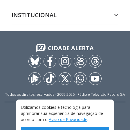
INSTITUCIONAL
CIDADE ALERTA
Todos os direitos reservados - 2009-
2026
- Rádio e Televisão Record S.A
Utilizamos cookies e tecnologia para
CARREIRA
FALE CONOSCO
PRIVACIDADE
aprimorar sua experiência de navegação de
TERMOS E CONDIÇÕES DE USO
acordo com o
Aviso de Privacidade
.