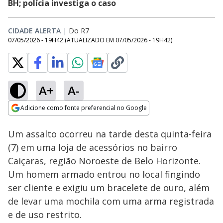
BH; polícia investiga o caso
CIDADE ALERTA
|
Do R7
07/05/2026 - 19H42
(ATUALIZADO EM
07/05/2026 - 19H42
)
A+
A-
Loaded
:
8.16%
Adicione como fonte preferencial no Google
Subtitles
Ativar
Som
Opens in new window
Um assalto ocorreu na tarde desta quinta-feira
(7) em uma loja de acessórios no bairro
Caiçaras, região Noroeste de Belo Horizonte.
Um homem armado entrou no local fingindo
ser cliente e exigiu um bracelete de ouro, além
de levar uma mochila com uma arma registrada
e de uso restrito.