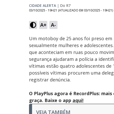
CIDADE ALERTA
|
Do R7
03/10/2025 - 19H21
(ATUALIZADO EM
03/10/2025 - 19H21
)
Loaded
:
14.93%
A+
A-
Ativar
Som
Um motoboy de 25 anos foi preso em 
sexualmente mulheres e adolescentes.
que aconteciam em ruas pouco movime
segurança ajudaram a polícia a identif
vítimas estão quatro adolescentes de 1
possíveis vítimas procurem uma deleg
registrar denúncia.
O PlayPlus agora é RecordPlus: mais
graça. Baixe o app
aqui!
VEJA TAMBÉM