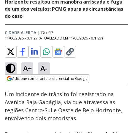
Horizonte resultou em manobra arriscada e fuga
de um dos veículos; PCMG apura as circunstâncias
do caso
CIDADE ALERTA
|
Do R7
11/06/2026 - 07H27
(ATUALIZADO EM
11/06/2026 - 07H27
)
A+
A-
Loaded
:
25.46%
Adicione como fonte preferencial no Google
Subtitles
Ativar
Som
Opens in new window
Um incidente de trânsito foi registrado na
Avenida Raja Gabáglia, via que atravessa as
regiões Centro-Sul e Oeste de Belo Horizonte,
envolvendo dois motoristas.