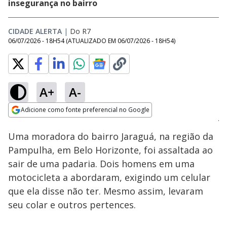
insegurança no bairro
CIDADE ALERTA
|
Do R7
06/07/2026 - 18H54
(ATUALIZADO EM
06/07/2026 - 18H54
)
A+
A-
Loaded
:
20.48%
Adicione como fonte preferencial no Google
Subtitles
Ativar
Som
Opens in new window
Uma moradora do bairro Jaraguá, na região da
Pampulha, em Belo Horizonte, foi assaltada ao
sair de uma padaria. Dois homens em uma
motocicleta a abordaram, exigindo um celular
que ela disse não ter. Mesmo assim, levaram
seu colar e outros pertences.