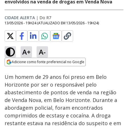
envolvidos na venda de drogas em Venda Nova
CIDADE ALERTA
|
Do R7
13/05/2026 - 19H24
(ATUALIZADO EM
13/05/2026 - 19H24
)
A+
A-
Loaded
:
93.64%
Adicione como fonte preferencial no Google
Subtitles
Ativar
Som
Opens in new window
Um homem de 29 anos foi preso em Belo
Horizonte por ser o responsável pelo
abastecimento de pontos de venda na região
de Venda Nova, em Belo Horizonte. Durante a
abordagem policial, foram encontrados
comprimidos de ecstasy e cocaína. A droga
restante estava na residência do suspeito e em