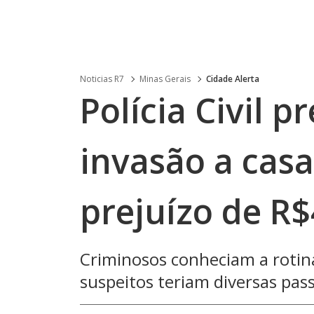
Noticias R7
Minas Gerais
Cidade Alerta
Polícia Civil 
invasão a cas
prejuízo de R$
Criminosos conheciam a rotina
suspeitos teriam diversas pas