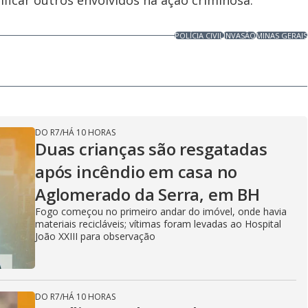
ficar outros envolvidos na ação criminosa.
POLÍCIA CIVIL
INVASÃO
MINAS GERAIS
DO R7
/
HÁ 10 HORAS
Duas crianças são resgatadas
após incêndio em casa no
Aglomerado da Serra, em BH
Fogo começou no primeiro andar do imóvel, onde havia
materiais recicláveis; vítimas foram levadas ao Hospital
João XXIII para observação
DO R7
/
HÁ 10 HORAS