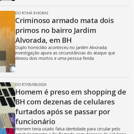
DO R7
/
HÁ 9 HORAS
Criminoso armado mata dois
primos no bairro Jardim
Alvorada, em BH
Duplo homicídio aconteceu no Jardim Alvorada;
investigação apura as circunstâncias do ataque que
deixou dois mortos e uma pessoa ferida
DO R7
/
05/08/2026
Homem é preso em shopping de
BH com dezenas de celulares
furtados após se passar por
funcionário
Homem teria usado falsa identidade para circular pelo