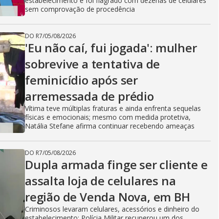
estabelecimento e foi flagrado com dezenas de celulares
sem comprovação de procedência
DO R7
/
05/08/2026
'Eu não caí, fui jogada': mulher
sobrevive a tentativa de
feminicídio após ser
arremessada de prédio
Vítima teve múltiplas fraturas e ainda enfrenta sequelas
físicas e emocionais; mesmo com medida protetiva,
Natália Stefane afirma continuar recebendo ameaças
DO R7
/
05/08/2026
Dupla armada finge ser cliente e
assalta loja de celulares na
região de Venda Nova, em BH
Criminosos levaram celulares, acessórios e dinheiro do
estabelecimento; Polícia Militar recuperou um dos