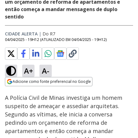
um orçamento de reforma de apartamentos e
então começa a mandar mensagens de duplo
sentido
CIDADE ALERTA
|
Do R7
04/04/2025 - 19H12
(ATUALIZADO EM
04/04/2025 - 19H12
)
A+
A-
Loaded
:
22.24%
Adicione como fonte preferencial no Google
Ativar
Som
Opens in new window
A Polícia Civil de Minas investiga um homem
suspeito de ameaçar e assediar arquitetas.
Segundo as vítimas, ele inicia a conversa
pedindo um orçamento de reforma de
apartamentos e então começa a mandar