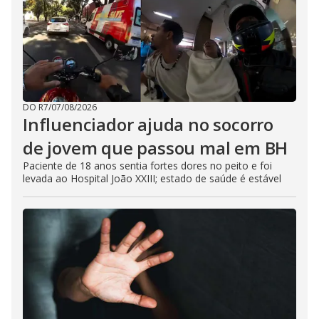
DO R7
/
07/08/2026
Influenciador ajuda no socorro
de jovem que passou mal em BH
Paciente de 18 anos sentia fortes dores no peito e foi
levada ao Hospital João XXIII; estado de saúde é estável