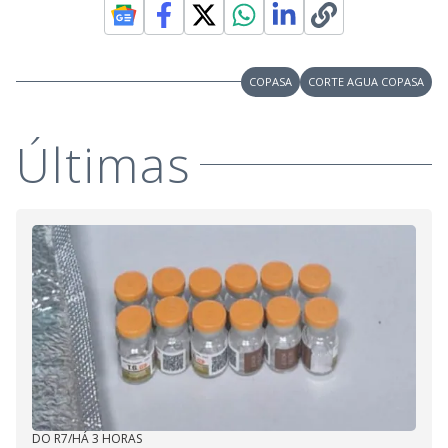
COPASA
CORTE AGUA COPASA
Últimas
DO R7
/
HÁ 3 HORAS