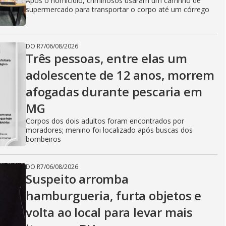
Após o homicídio, criminosos usaram um carrinho de
supermercado para transportar o corpo até um córrego
DO R7
/
06/08/2026
Três pessoas, entre elas um
adolescente de 12 anos, morrem
afogadas durante pescaria em
MG
Corpos dos dois adultos foram encontrados por
moradores; menino foi localizado após buscas dos
bombeiros
DO R7
/
06/08/2026
Suspeito arromba
hamburgueria, furta objetos e
volta ao local para levar mais