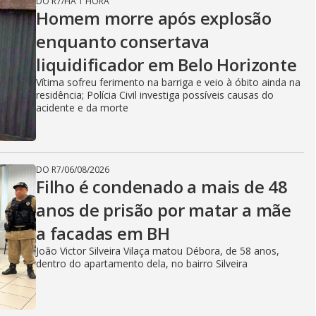
DO R7
/
HÁ 1 HORA
Homem morre após explosão
enquanto consertava
liquidificador em Belo Horizonte
Vítima sofreu ferimento na barriga e veio à óbito ainda na
residência; Polícia Civil investiga possíveis causas do
acidente e da morte
DO R7
/
06/08/2026
Filho é condenado a mais de 48
anos de prisão por matar a mãe
a facadas em BH
João Victor Silveira Vilaça matou Débora, de 58 anos,
dentro do apartamento dela, no bairro Silveira