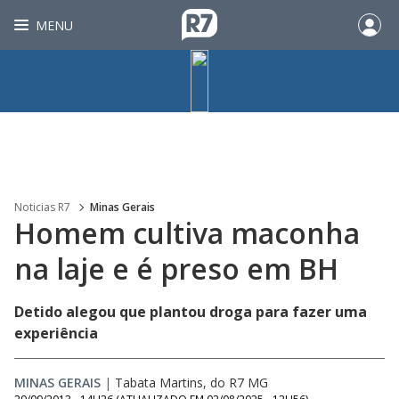
MENU
Noticias R7
Minas Gerais
Homem cultiva maconha
na laje e é preso em BH
Detido alegou que plantou droga para fazer uma
experiência
MINAS GERAIS
|
Tabata Martins, do R7 MG