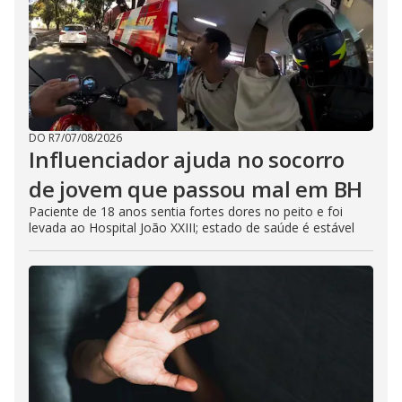
DO R7
/
07/08/2026
Influenciador ajuda no socorro
de jovem que passou mal em BH
Paciente de 18 anos sentia fortes dores no peito e foi
levada ao Hospital João XXIII; estado de saúde é estável