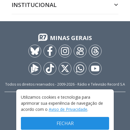
INSTITUCIONAL
MINAS GERAIS
Todos os direitos reservados - 2009-
2026
- Rádio e Televisão Record S.A
Utilizamos cookies e tecnologia para
CARREIRA
FALE CONOSCO
PRIVACIDADE
aprimorar sua experiência de navegação de
TERMOS E CONDIÇÕES DE USO
acordo com o
Aviso de Privacidade
.
FECHAR