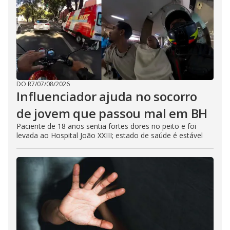
DO R7
/
07/08/2026
Influenciador ajuda no socorro
de jovem que passou mal em BH
Paciente de 18 anos sentia fortes dores no peito e foi
levada ao Hospital João XXIII; estado de saúde é estável