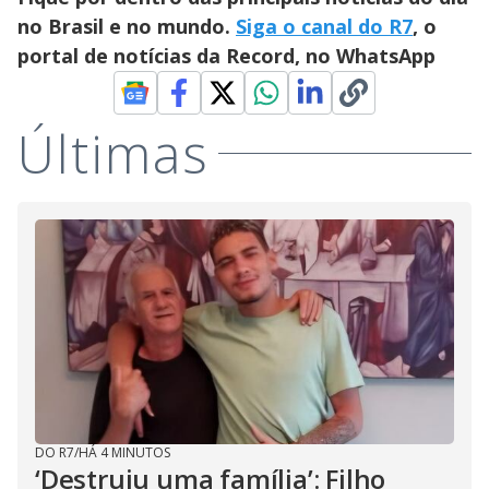
no Brasil e no mundo.
Siga o canal do R7
, o
portal de notícias da Record, no WhatsApp
Últimas
DO R7
/
HÁ 4 MINUTOS
‘Destruiu uma família’: Filho