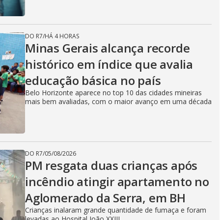
DO R7
/
HÁ 4 HORAS
Minas Gerais alcança recorde
histórico em índice que avalia
educação básica no país
Belo Horizonte aparece no top 10 das cidades mineiras
mais bem avaliadas, com o maior avanço em uma década
DO R7
/
05/08/2026
PM resgata duas crianças após
incêndio atingir apartamento no
Aglomerado da Serra, em BH
Crianças inalaram grande quantidade de fumaça e foram
levadas ao Hospital João XXIII