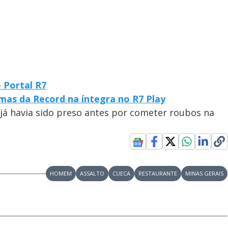
o Portal R7
mas da Record na íntegra no R7 Play
já havia sido preso antes por cometer roubos na
HOMEM
ASSALTO
CUECA
RESTAURANTE
MINAS GERAIS