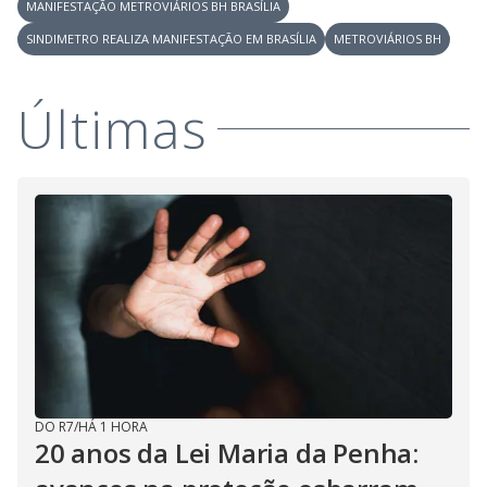
MANIFESTAÇÃO METROVIÁRIOS BH BRASÍLIA
y
SINDIMETRO REALIZA MANIFESTAÇÃO EM BRASÍLIA
METROVIÁRIOS BH
M
V
u
d
Últimas
o
i
d
e
o
DO R7
/
HÁ 1 HORA
20 anos da Lei Maria da Penha: