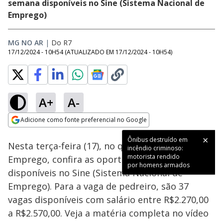
semana disponíveis no Sine (Sistema Nacional de
Emprego)
MG NO AR
|
Do R7
17/12/2024 - 10H54
(ATUALIZADO EM
17/12/2024 - 10H54
)
A+
A-
Loaded
:
82.03%
Adicione como fonte preferencial no Google
Ativar
Som
Opens in new window
Ônibus destruído em
Nesta terça-feira (17), no quadro A Hora do
incêndio criminoso:
motorista rendido
Emprego, confira as oportunidades de trabalho
por homens armados
disponíveis no Sine (Sistema Nacional de
Emprego). Para a vaga de pedreiro, são 37
vagas disponíveis com salário entre R$2.270,00
a R$2.570,00. Veja a matéria completa no vídeo