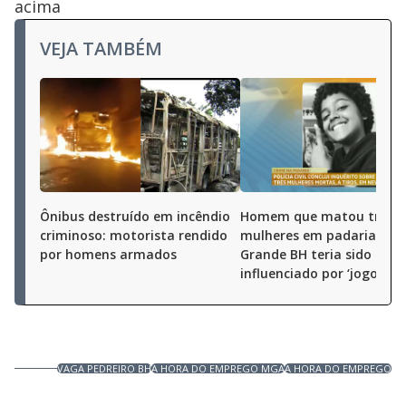
acima
VEJA TAMBÉM
Ônibus destruído em incêndio
Homem que matou três
criminoso: motorista rendido
mulheres em padaria da
por homens armados
Grande BH teria sido
influenciado por ‘jogos de 
VAGA PEDREIRO BH
A HORA DO EMPREGO MGA
A HORA DO EMPREGO