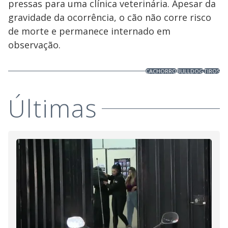
pressas para uma clínica veterinária. Apesar da
key
or
gravidade da ocorrência, o cão não corre risco
activating
the
de morte e permanece internado em
close
button.
observação.
CACHORRO
BULLDOG
TIROS
Últimas