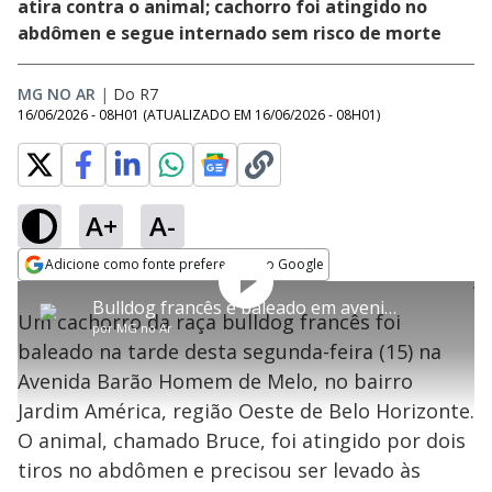
atira contra o animal; cachorro foi atingido no
abdômen e segue internado sem risco de morte
MG NO AR
|
Do R7
16/06/2026 - 08H01
(ATUALIZADO EM
16/06/2026 - 08H01
)
A+
A-
Adicione como fonte preferencial no Google
Play
This
Opens in new window
Bulldog francês é baleado em avenida de BH; tutor tenta impedir novos disparos
is
Um cachorro da raça bulldog francês foi
a
Rever
por
MG no Ar
modal
Video
baleado na tarde desta segunda-feira (15) na
window.
This
Avenida Barão Homem de Melo, no bairro
modal
can
Jardim América, região Oeste de Belo Horizonte.
be
closed
O animal, chamado Bruce, foi atingido por dois
by
pressing
tiros no abdômen e precisou ser levado às
the
Escape