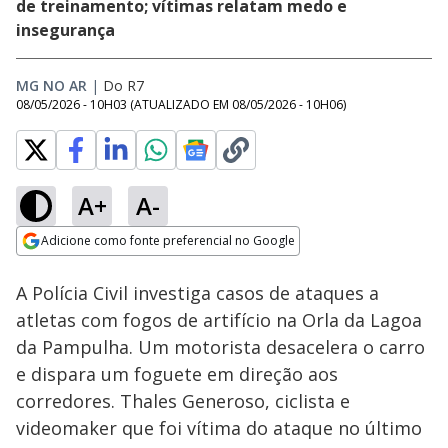
de treinamento; vítimas relatam medo e
insegurança
MG NO AR
|
Do R7
08/05/2026 - 10H03
(ATUALIZADO EM
08/05/2026 - 10H06
)
A+
A-
Loaded
:
15.97%
Adicione como fonte preferencial no Google
Subtitles
Ativar
Som
Opens in new window
A Polícia Civil investiga casos de ataques a
atletas com fogos de artifício na Orla da Lagoa
da Pampulha. Um motorista desacelera o carro
e dispara um foguete em direção aos
corredores. Thales Generoso, ciclista e
videomaker que foi vítima do ataque no último