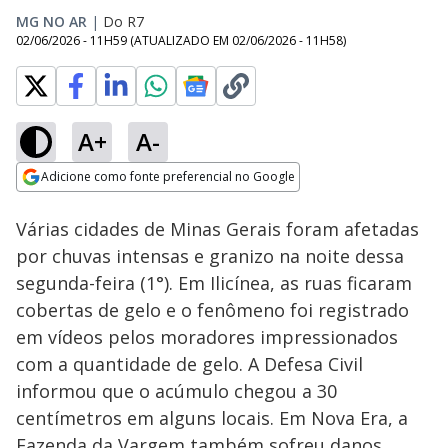
MG NO AR
|
Do R7
02/06/2026 - 11H59
(ATUALIZADO EM
02/06/2026 - 11H58
)
A+
A-
Loaded
:
51.44%
Adicione como fonte preferencial no Google
Subtitles
Ativar
Som
Opens in new window
Várias cidades de Minas Gerais foram afetadas
por chuvas intensas e granizo na noite dessa
segunda-feira (1°). Em Ilicínea, as ruas ficaram
cobertas de gelo e o fenômeno foi registrado
em vídeos pelos moradores impressionados
com a quantidade de gelo. A Defesa Civil
informou que o acúmulo chegou a 30
centímetros em alguns locais. Em Nova Era, a
Fazenda da Vargem também sofreu danos