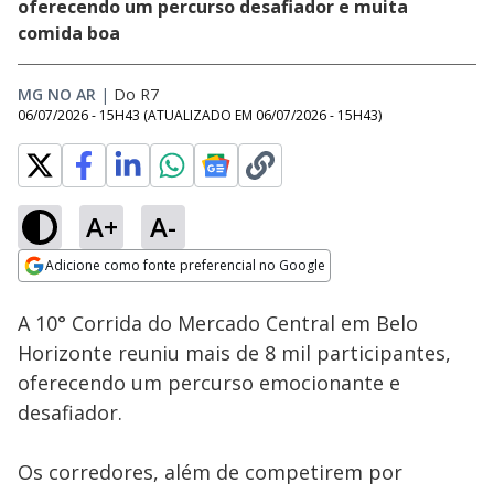
oferecendo um percurso desafiador e muita
comida boa
MG NO AR
|
Do R7
06/07/2026 - 15H43
(ATUALIZADO EM
06/07/2026 - 15H43
)
A+
A-
Loaded
:
20.10%
Adicione como fonte preferencial no Google
Subtitles
Ativar
Som
Opens in new window
A 10° Corrida do Mercado Central em Belo
Horizonte reuniu mais de 8 mil participantes,
oferecendo um percurso emocionante e
desafiador.
Os corredores, além de competirem por